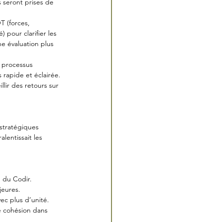
 seront prises de 
 (forces, 
 pour clarifier les 
e évaluation plus 
 processus 
 rapide et éclairée.
llir des retours sur 
stratégiques 
lentissait les 
 du Codir.
jeures.
ec plus d’unité. 
e cohésion dans 