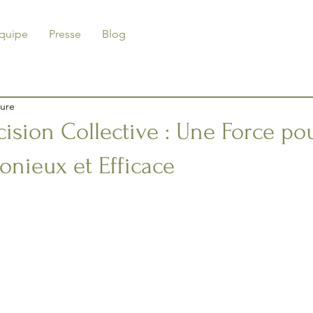
Equipe
Presse
Blog
ture
cision Collective : Une Force po
nieux et Efficace