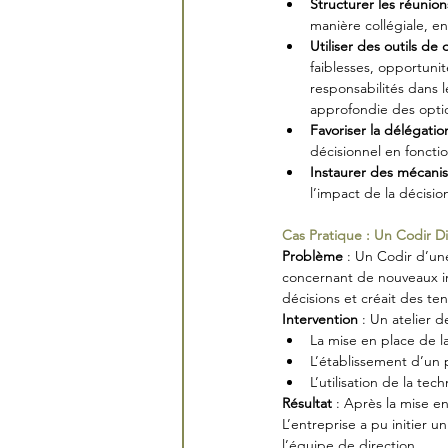
Structurer les réunio
manière collégiale, en
Utiliser des outils de 
faiblesses, opportunit
responsabilités dans l
approfondie des opti
Favoriser la délégation
décisionnel en foncti
Instaurer des mécani
l’impact de la décisio
Cas Pratique : Un Codir Di
Problème
 : Un Codir d’un
concernant de nouveaux inv
décisions et créait des ten
Intervention
 : Un atelier d
La mise en place de l
L’établissement d’un 
L’utilisation de la te
Résultat
 : Après la mise e
L’entreprise a pu initier 
l’équipe de direction.