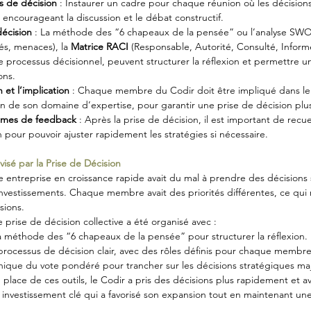
ns de décision
 : Instaurer un cadre pour chaque réunion où les décisions
 encourageant la discussion et le débat constructif.
décision
 : La méthode des “6 chapeaux de la pensée” ou l’analyse SWOT
és, menaces), la 
Matrice RACI
 (Responsable, Autorité, Consulté, Informé)
e processus décisionnel, peuvent structurer la réflexion et permettre un
ons.
 et l’implication
 : Chaque membre du Codir doit être impliqué dans le
on de son domaine d’expertise, pour garantir une prise de décision plus
smes de feedback
 : Après la prise de décision, il est important de recuei
n pour pouvoir ajuster rapidement les stratégies si nécessaire.
visé par la Prise de Décision
e entreprise en croissance rapide avait du mal à prendre des décisions 
estissements. Chaque membre avait des priorités différentes, ce qui ra
sions.
e prise de décision collective a été organisé avec :
a méthode des “6 chapeaux de la pensée” pour structurer la réflexion.
processus de décision clair, avec des rôles définis pour chaque membre
chnique du vote pondéré pour trancher sur les décisions stratégiques ma
n place de ces outils, le Codir a pris des décisions plus rapidement et av
un investissement clé qui a favorisé son expansion tout en maintenant un