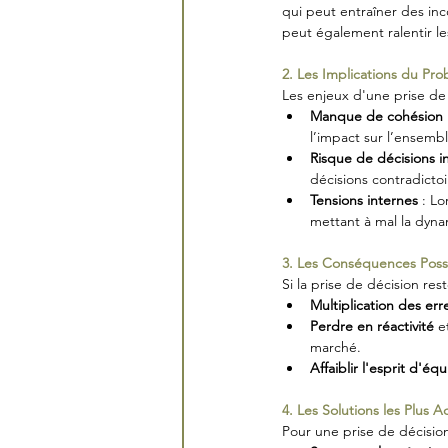
qui peut entraîner des inc
peut également ralentir le
2. Les Implications du Pr
Les enjeux d'une prise de
Manque de cohésion
l’impact sur l’ensemb
Risque de décisions 
décisions contradicto
Tensions internes
 : L
mettant à mal la dyn
3. Les Conséquences Possi
Si la prise de décision res
Multiplication des err
Perdre en réactivité
 e
marché.
Affaiblir l'esprit d'éq
4. Les Solutions les Plus 
Pour une prise de décision