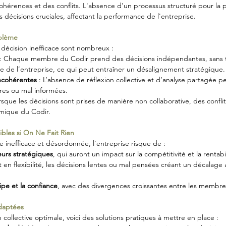
ohérences et des conflits. L'absence d'un processus structuré pour la p
s décisions cruciales, affectant la performance de l'entreprise.
oblème
 décision inefficace sont nombreux :
 : Chaque membre du Codir prend des décisions indépendantes, sans 
le de l’entreprise, ce qui peut entraîner un désalignement stratégique.
incohérentes
 : L’absence de réflexion collective et d’analyse partagée 
ires ou mal informées.
orsque les décisions sont prises de manière non collaborative, des conflit
amique du Codir.
bles si On Ne Fait Rien
te inefficace et désordonnée, l’entreprise risque de :
eurs stratégiques
, qui auront un impact sur la compétitivité et la rentabi
t en flexibilité, les décisions lentes ou mal pensées créant un décalage 
uipe et la confiance
, avec des divergences croissantes entre les membre
Adaptées
 collective optimale, voici des solutions pratiques à mettre en place :