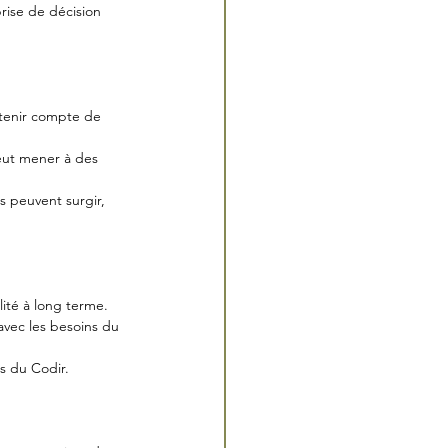
rise de décision 
tenir compte de 
peut mener à des 
s peuvent surgir, 
lité à long terme.
avec les besoins du 
s du Codir.