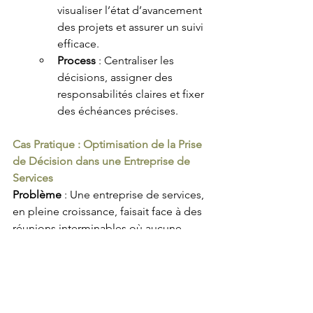
visualiser l’état d’avancement 
des projets et assurer un suivi 
efficace.
Process
 : Centraliser les 
décisions, assigner des 
responsabilités claires et fixer 
des échéances précises.
Cas Pratique : Optimisation de la Prise 
de Décision dans une Entreprise de 
Services
Problème
 : Une entreprise de services, 
en pleine croissance, faisait face à des 
réunions interminables où aucune 
décision claire n’était prise. Chaque 
direction priorisait ses propres projets 
sans cohérence globale.
Intervention
 :
Implémentation de la 
méthode 